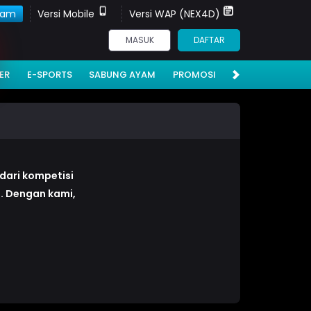
gram
Versi Mobile
Versi WAP (NEX4D)
MASUK
DAFTAR
ER
E-SPORTS
SABUNG AYAM
PROMOSI
dari kompetisi
a. Dengan kami,