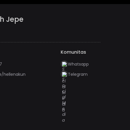
ah Jepe
Komunitas
7
Whatsapp
e/hellenakun
Telegram