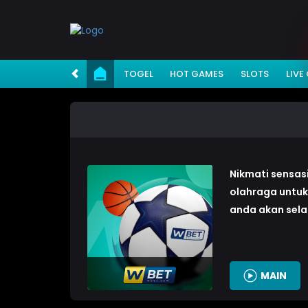
TOGEL
HOT GAMES
SLOTS
LIVE
Nikmati sensas
olahraga untuk 
anda akan sela
MAIN