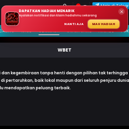
Main di Tele
DAPATKAN HADIAH MENARIK
Nyalakan notifikasi dan klaim hadiahmu sekarang
NANTI AJA
MAU HADIAH
 CASINO
RACE
OLAHRAGA
CRASH GAME
ARCADE
POK
WBET
i dan kegembiraan tanpa henti dengan pilihan tak terhingga 
di pertaruhkan, baik lokal maupun dari seluruh penjuru duni
lu mendapatkan peluang terbaik.