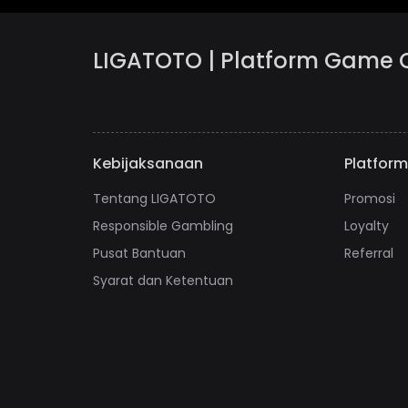
LIGATOTO | Platform Game O
Kebijaksanaan
Platform
Tentang LIGATOTO
Promosi
Responsible Gambling
Loyalty
Pusat Bantuan
Referral
Syarat dan Ketentuan