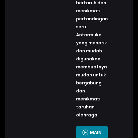
bertaruh dan
menikmati
pertandingan
seru.
Antarmuka
yang menarik
dan mudah
digunakan
membuatnya
mudah untuk
bergabung
dan
menikmati
taruhan
olahraga.
MAIN