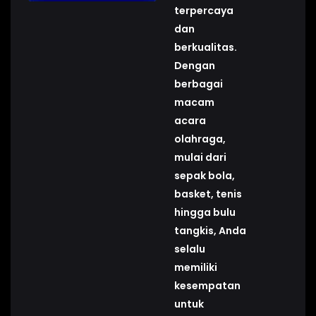
terpercaya
dan
berkualitas.
Dengan
berbagai
macam
acara
olahraga,
mulai dari
sepak bola,
basket, tenis
hingga bulu
tangkis, Anda
selalu
memiliki
kesempatan
untuk