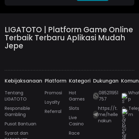
LIGATOTO | Platform Game Online
Terbaik Terbaru Aplikasi Mudah
Jepe
Kebijaksanaan
Platform
Kategori
Dukungan
Komun
Tentang
Promosi
Hot
085211951
Wha
LIGATOTO
Games
757
p
Loyalty
Responsible
Slots
https://t.
Tele
Referral
Gambling
me/helle
m
Live
nakun
Pusat Bantuan
Casino
Syarat dan
Race