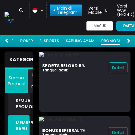
Versi
Main di
Versi
WAP
Telegram
Mobile
(NEX4D)
MASUK
DAFTA
ARCADE
POKER
E-SPORTS
SABUNG AYAM
PROMOSI
KATEGORI
SPORTS RELOAD 5%
Detail
Tanggal akhir:
-
Semua
Semua
Event
Promosi
Provider
SEMUA
PROMOSI
MEMBER
BARU
BONUS REFERRAL 1%
Detail
Tanggal akhir:
-