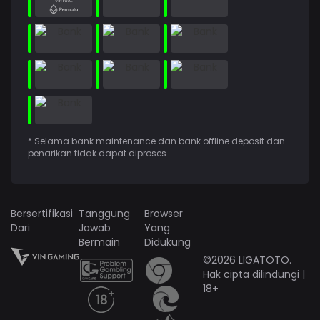
* Selama bank maintenance dan bank offline deposit dan
penarikan tidak dapat diproses
Bersertifikasi
Tanggung
Browser
Dari
Jawab
Yang
Bermain
Didukung
©2026 LIGATOTO.
Hak cipta dilindungi |
18+