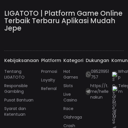
LIGATOTO | Platform Game Online
Terbaik Terbaru Aplikasi Mudah
Jepe
Kebijaksanaan
Platform
Kategori
Dukungan
Komun
Tentang
Promosi
Hot
085211951
Wha
LIGATOTO
Games
757
p
Loyalty
Responsible
Slots
https://t.
Tele
Referral
Gambling
me/helle
m
Live
nakun
Pusat Bantuan
Casino
Syarat dan
Race
Ketentuan
Olahraga
Crash