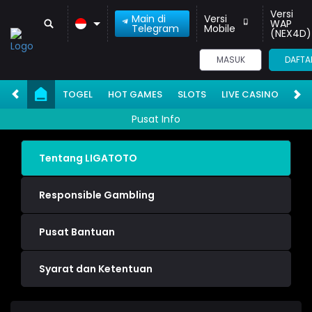
Versi
Main di
Versi
WAP
Telegram
Mobile
(NEX4D)
MASUK
DAFTA
TOGEL
HOT GAMES
SLOTS
LIVE CASINO
RA
Pusat Info
Tentang LIGATOTO
Responsible Gambling
Pusat Bantuan
Syarat dan Ketentuan