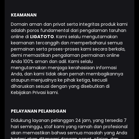
KEAMANAN
Domain aman dan privat serta integritas produk kami
adalah poros fundamental dari pengalaman taruhan
online di
LIGATOTO
. Kami selalu mengutamakan
keamanan tercanggih dan memperbaharui semua
permainan serta proses-proses kami secara berkala,
demi memastikan pengalaman permainan online
Anda 100% aman dan adil. Kami selalu
mengutamakan menjaga kerahasiaan informasi
Anda, dan kami tidak akan pernah membagikannya
ataupun menjualnya ke pihak ketiga, kecuali
diharuskan sesuai dengan yang disebutkan di
Kebijakan Privasi kami.
PELAYANAN PELANGGAN
Didukung layanan pelanggan 24 jam, yang tersedia 7
hari seminggu, staf kami yang ramah dan profesional
akan memastikan bahwa semua masalah yang Anda