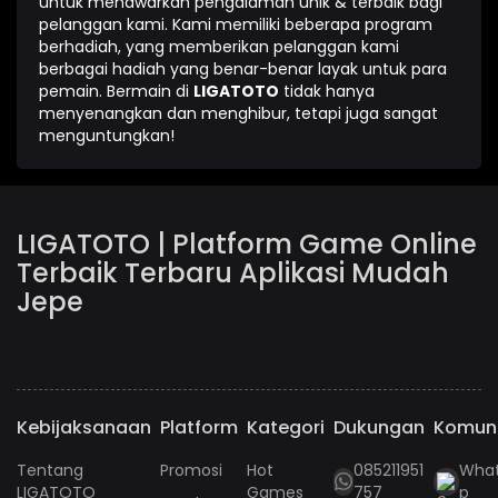
untuk menawarkan pengalaman unik & terbaik bagi
pelanggan kami. Kami memiliki beberapa program
berhadiah, yang memberikan pelanggan kami
berbagai hadiah yang benar-benar layak untuk para
pemain. Bermain di
LIGATOTO
tidak hanya
menyenangkan dan menghibur, tetapi juga sangat
menguntungkan!
LIGATOTO | Platform Game Online
Terbaik Terbaru Aplikasi Mudah
Jepe
Kebijaksanaan
Platform
Kategori
Dukungan
Komun
Tentang
Promosi
Hot
085211951
Wha
LIGATOTO
Games
757
p